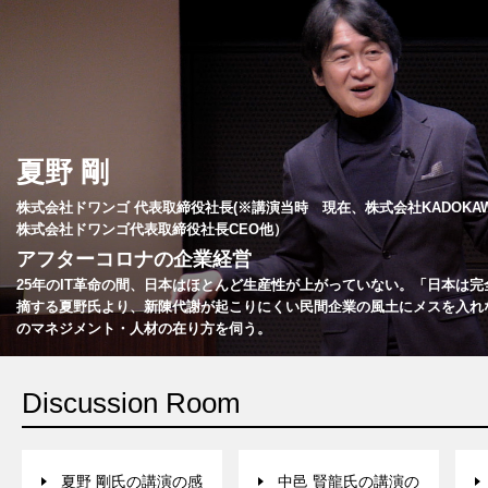
夏野 剛
株式会社ドワンゴ 代表取締役社長(※講演当時 現在、株式会社KADOKA
株式会社ドワンゴ代表取締役社長CEO他）
アフターコロナの企業経営
25年のIT革命の間、日本はほとんど生産性が上がっていない。「日本は
摘する夏野氏より、新陳代謝が起こりにくい民間企業の風土にメスを入れ
のマネジメント・人材の在り方を伺う。
Discussion Room
夏野 剛氏の講演の感
中邑 賢龍氏の講演の