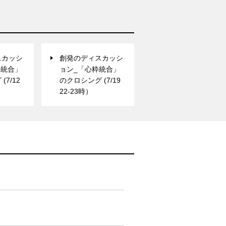
スカッシ
創発のディスカッシ
粋統合」
ョン_「心粋統合」
7/12
のクロシング (7/19
22-23時）