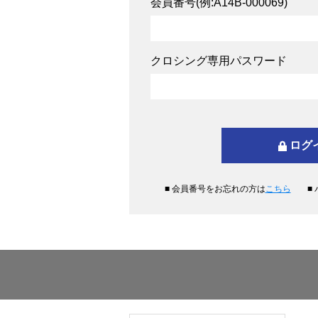
会員番号(例:A14B-000069)
クロシング専用パスワード
■ 会員番号をお忘れの方は
こちら
■