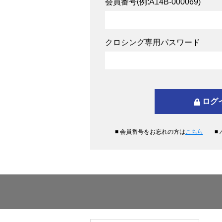
会員番号(例:A14B-000069)
クロシング専用パスワード
■ 会員番号をお忘れの方は
こちら
■