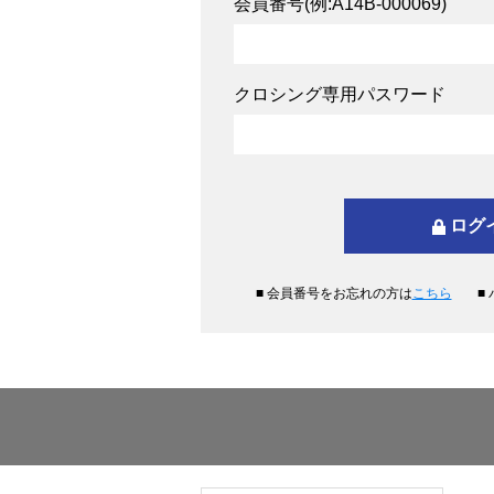
会員番号(例:A14B-000069)
クロシング専用パスワード
■ 会員番号をお忘れの方は
こちら
■