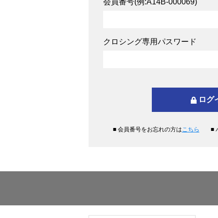
会員番号(例:A14B-000069)
クロシング専用パスワード
■ 会員番号をお忘れの方は
こちら
■