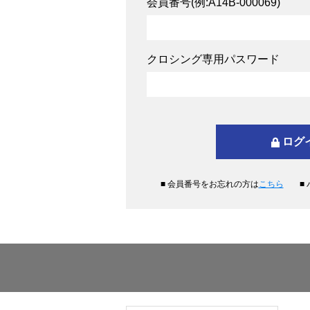
会員番号(例:A14B-000069)
クロシング専用パスワード
■ 会員番号をお忘れの方は
こちら
■